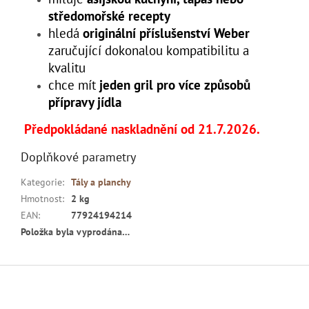
středomořské recepty
hledá
originální příslušenství Weber
zaručující dokonalou kompatibilitu a
kvalitu
chce mít
jeden gril pro více způsobů
přípravy jídla
Předpokládané naskladnění od 21.7.2026.
Doplňkové parametry
Kategorie
:
Tály a planchy
Hmotnost
:
2 kg
EAN
:
77924194214
Položka byla vyprodána…
Z
á
p