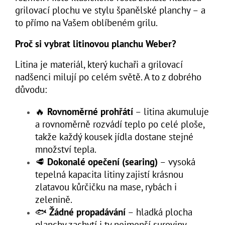
grilovací plochu ve stylu španělské planchy – a
to přímo na Vašem oblíbeném grilu.
Proč si vybrat litinovou planchu Weber?
Litina je materiál, který kuchaři a grilovací
nadšenci milují po celém světě. A to z dobrého
důvodu:
🔥
Rovnoměrné prohřátí
– litina akumuluje
a rovnoměrně rozvádí teplo po celé ploše,
takže každý kousek jídla dostane stejné
množství tepla.
🥩
Dokonalé opečení (searing)
– vysoká
tepelná kapacita litiny zajistí krásnou
zlatavou kůrčičku na mase, rybách i
zelenině.
🐟
Žádné propadávání
– hladká plocha
planchy zachytí i ty nejmenší suroviny,