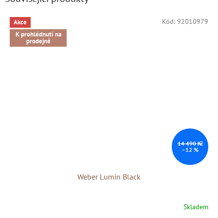
Kód:
92010979
Akce
K prohlédnutí na
prodejně
14 490 Kč
–12 %
Weber Lumin Black
Skladem