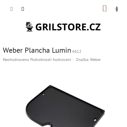
Přejít
NÁKUP
na
obsah
KOŠÍK
Weber Plancha Lumin
6612
Průměrné
Neohodnoceno
Podrobnosti hodnocení
Značka:
Weber
hodnocení
produktu
je
0,0
z
5
hvězdiček.