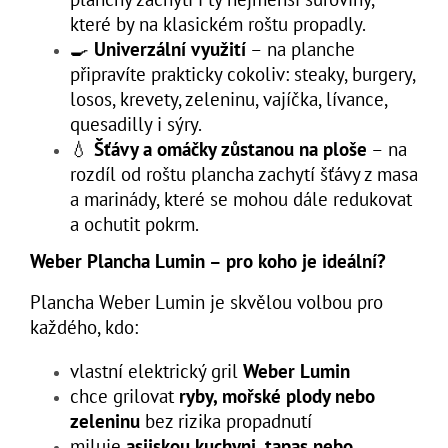
které by na klasickém roštu propadly.
🍳
Univerzální využití
– na planche
připravíte prakticky cokoliv: steaky, burgery,
losos, krevety, zeleninu, vajíčka, lívance,
quesadilly i sýry.
💧
Šťávy a omáčky zůstanou na ploše
– na
rozdíl od roštu plancha zachytí šťávy z masa
a marinády, které se mohou dále redukovat
a ochutit pokrm.
Weber Plancha Lumin – pro koho je ideální?
Plancha Weber Lumin je skvělou volbou pro
každého, kdo:
vlastní elektrický gril
Weber Lumin
chce grilovat
ryby, mořské plody nebo
zeleninu
bez rizika propadnutí
miluje
asijskou kuchyni, tapas nebo