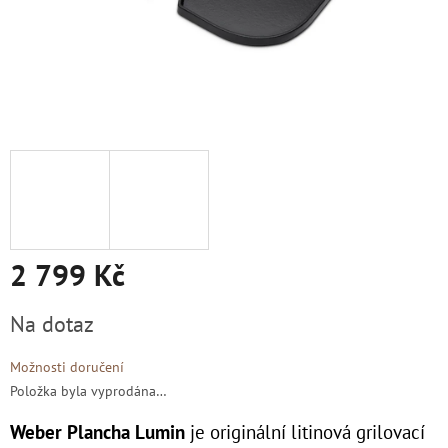
2 799 Kč
Měrná
Na dotaz
cena:
Možnosti doručení
Položka byla vyprodána…
Weber Plancha Lumin
je originální litinová grilovací