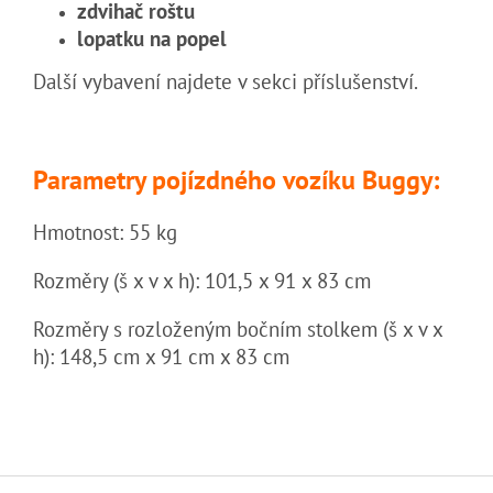
zdvihač roštu
lopatku na popel
Další vybavení najdete v sekci příslušenství.
Parametry pojízdného vozíku Buggy:
Hmotnost: 55 kg
Rozměry (š x v x h): 101,5 x 91 x 83 cm
Rozměry s rozloženým bočním stolkem (š x v x
h): 148,5 cm x 91 cm x 83 cm
Z