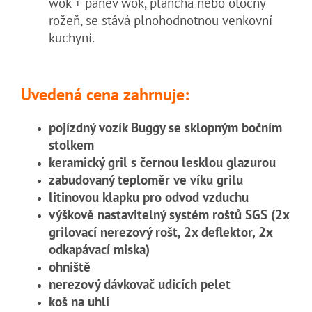
wok + pánev wok, plancha nebo otočný
rožeň, se stává plnohodnotnou venkovní
kuchyní.
Uvedená cena zahrnuje:
pojízdný vozík Buggy se sklopným bočním
stolkem
keramický gril s černou lesklou glazurou
zabudovaný teploměr ve víku grilu
litinovou klapku pro odvod vzduchu
výškově nastavitelný systém roštů SGS (2x
grilovací nerezový rošt, 2x deflektor, 2x
odkapávací miska)
ohniště
nerezový dávkovač udicích pelet
koš na uhlí