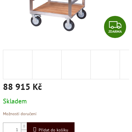
Z
ZDARMA
D
A
R
M
A
88 915 Kč
Měrná
Skladem
cena:
Možnosti doručení
Přidat do košíku