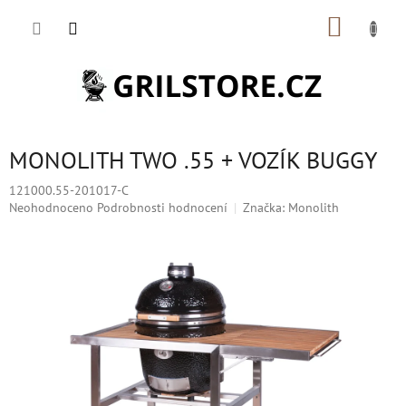
Přejít
NÁKUP
na
obsah
KOŠÍK
MONOLITH TWO .55 + VOZÍK BUGGY
121000.55-201017-C
Průměrné
Neohodnoceno
Podrobnosti hodnocení
Značka:
Monolith
hodnocení
produktu
je
0,0
z
5
hvězdiček.