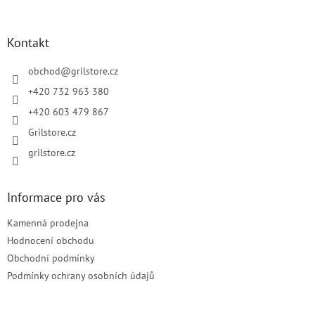
á
p
a
Kontakt
t
í
obchod
@
grilstore.cz
+420 732 963 380
+420 603 479 867
Grilstore.cz
grilstore.cz
Informace pro vás
Kamenná prodejna
Hodnocení obchodu
Obchodní podmínky
Podmínky ochrany osobních údajů