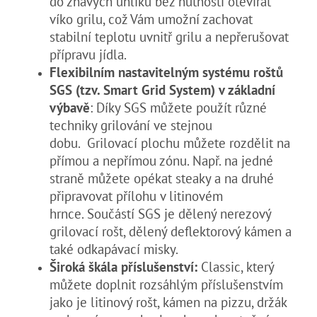
do žhavých uhlíků bez nutnosti otevírat
víko grilu, což Vám umožní zachovat
stabilní teplotu uvnitř grilu a nepřerušovat
přípravu jídla.
Flexibilním nastavitelným systému roštů
SGS (tzv. Smart Grid System) v zák
ladní
výbavě
: Díky SGS můžete použít různé
techniky grilování ve stejnou
dobu. Grilovací plochu můžete rozdělit na
přímou a nepřímou zónu. Např. na jedné
straně můžete opékat steaky a na druhé
připravovat přílohu v litinovém
hrnce. Součástí SGS je dělený nerezový
grilovací rošt, dělený deflektorový kámen a
také odkapávací misky.
Široká škála příslušenství:
Classic, který
můžete doplnit rozsáhlým příslušenstvím
jako je litinový rošt, kámen na pizzu, držák