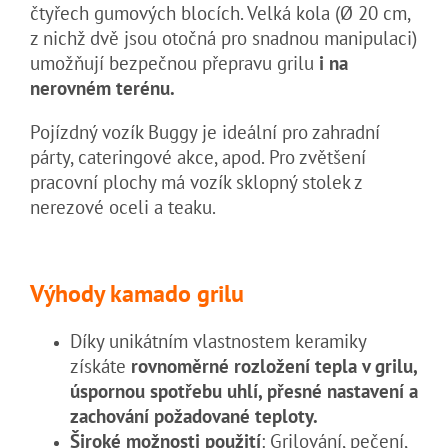
čtyřech gumových blocích. Velká kola (Ø 20 cm,
z nichž dvě jsou otočná pro snadnou manipulaci)
umožňují bezpečnou přepravu grilu
i na
nerovném terénu.
Pojízdný vozík Buggy je ideální pro zahradní
párty, cateringové akce, apod. Pro zvětšení
pracovní plochy má vozík sklopný stolek z
nerezové oceli a teaku.
Výhody kamado grilu
Díky unikátním vlastnostem keramiky
získáte
rovnoměrné rozložení tepla v grilu,
úspornou spotřebu uhlí, přesné nastavení a
zachování požadované teploty.
Široké možnosti použití
: Grilování, pečení,