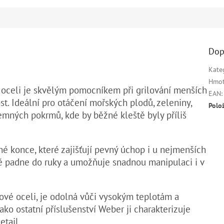
Dop
Kate
Hmot
é oceli je skvělým pomocníkem při grilování menších
EAN
:
st. Ideální pro otáčení mořských plodů, zeleniny,
Polo
emných pokrmů, kde by běžné kleště byly příliš
é konce, které zajišťují pevný úchop i u nejmenších
ě padne do ruky a umožňuje snadnou manipulaci i v
zové oceli, je odolná vůči vysokým teplotám a
ako ostatní příslušenství Weber ji charakterizuje
etail.