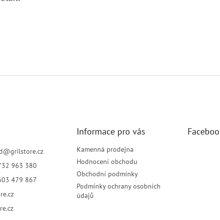
Informace pro vás
Faceboo
Kamenná prodejna
d
@
grilstore.cz
Hodnocení obchodu
732 963 380
Obchodní podmínky
603 479 867
Podmínky ochrany osobních
re.cz
údajů
re.cz