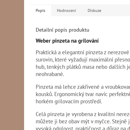
Popis
Hodnocení
Diskuze
Detailní popis produktu
Weber pinzeta na grilování
Praktická a elegantní pinzeta z nerezov
surovin, které vyžadují maximální přesno
hub, tenkých plátků masa nebo dalších j
neohrabané.
Pinzeta má lehce zakřivené a vroubkovan
kousků. Ergonomický tvar navíc perfektn
horkém grilovacím prostředí.
Celá pinzeta je vyrobena z kvalitní nere
můžete ji bez obav mýt v myčce. Stejně j
vysoká odolnost, praktičnost a důraz na d