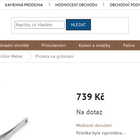
KAMENNÁ PRODEJNA
HODNOCENÍ OBCHODU
OBCHODNÍ POD
HLEDAT
ahradní ohniště
Příslušenství
Koření a omáčky
Palivo
grilům Weber
Pinzeta na grilování
r
739 Kč
Měrná
Na dotaz
cena:
Možnosti doručení
Položka byla vyprodána…