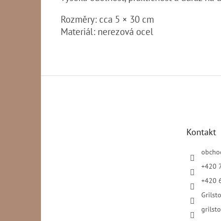
Rozměry: cca 5 × 30 cm
Materiál: nerezová ocel
Z
á
p
a
t
Kontakt
í
obcho
+420 
+420 
Grilsto
grilsto