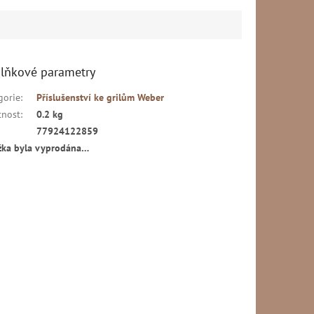
lňkové parametry
gorie
:
Příslušenství ke grilům Weber
nost
:
0.2 kg
77924122859
žka byla vyprodána…