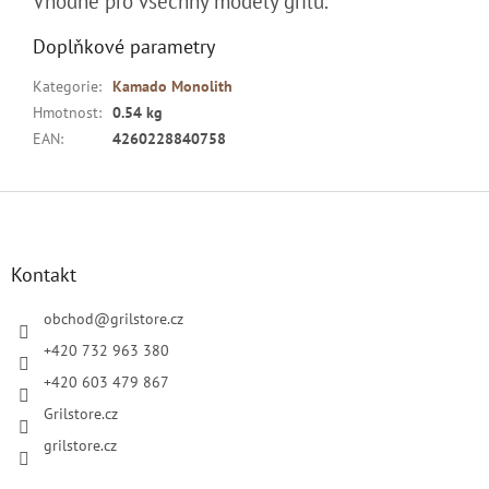
Vhodné pro všechny modely grilů.
Doplňkové parametry
Kategorie
:
Kamado Monolith
Hmotnost
:
0.54 kg
EAN
:
4260228840758
Z
á
p
a
Kontakt
t
í
obchod
@
grilstore.cz
+420 732 963 380
+420 603 479 867
Grilstore.cz
grilstore.cz