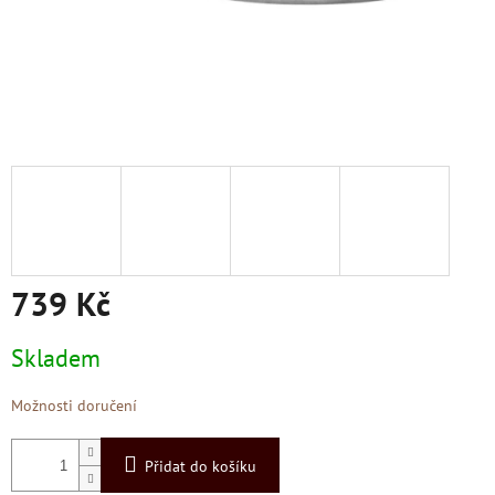
739 Kč
Měrná
Skladem
cena:
Možnosti doručení
Přidat do košíku