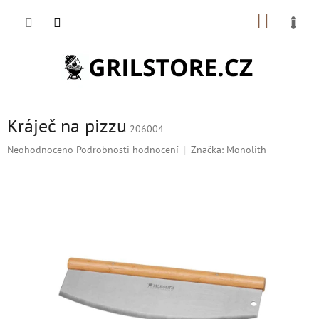
Přejít
NÁKUP
na
obsah
KOŠÍK
Kráječ na pizzu
206004
Průměrné
Neohodnoceno
Podrobnosti hodnocení
Značka:
Monolith
hodnocení
produktu
je
0,0
z
5
hvězdiček.