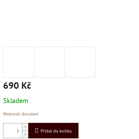
690 Kč
Měrná
Skladem
cena:
Možnosti doručení
Přidat do košíku