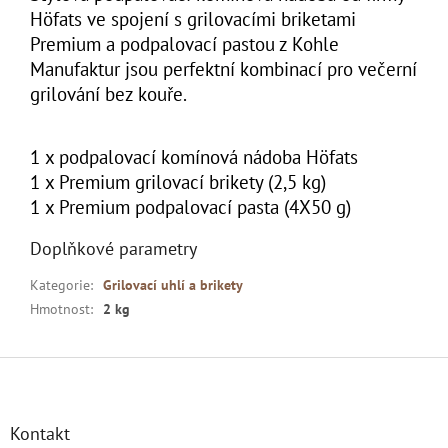
Höfats
ve spojení s grilovacími briketami
Premium a podpalovací
pastou z Kohle
Manufaktur jsou perfektní kombinací
pro večerní
grilování bez kouře.
1 x podpalovací komínová nádoba Höfats
1 x Premium grilovací brikety (2,5 kg)
1 x Premium podpalovací pasta (4X50 g)
Doplňkové parametry
Kategorie
:
Grilovací uhlí a brikety
Hmotnost
:
2 kg
Z
á
p
a
Kontakt