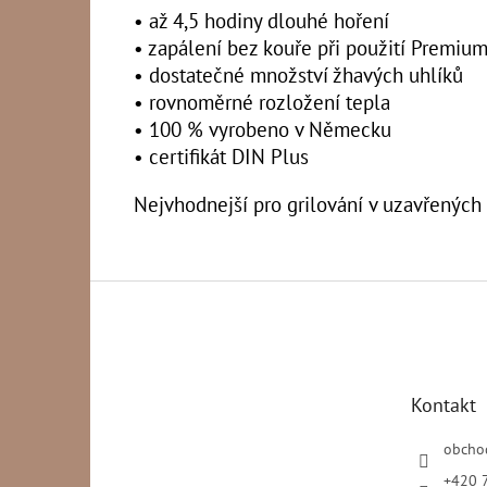
• až 4,5 hodiny dlouhé hoření
• zapálení bez kouře při použití Premiu
• dostatečné množství žhavých uhlíků
• rovnoměrné rozložení tepla
• 100 % vyrobeno v Německu
• certifikát DIN Plus
Nejvhodnejší pro grilování v uzavřených 
Z
á
p
a
t
Kontakt
í
obcho
+420 