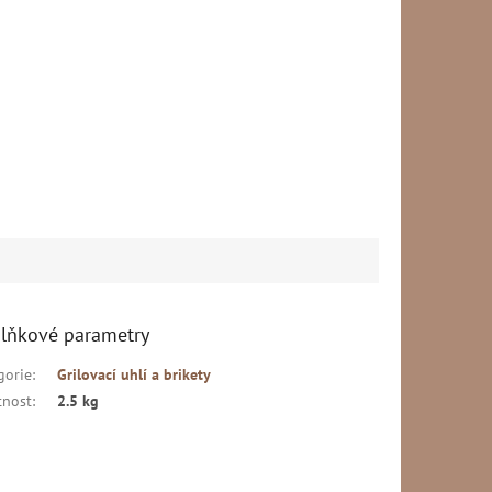
lňkové parametry
gorie
:
Grilovací uhlí a brikety
nost
:
2.5 kg