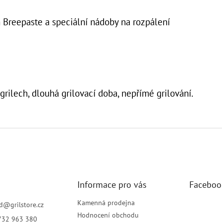
m Breepaste a speciální nádoby na rozpálení
grilech, dlouhá grilovací doba, nepřímé grilování.
Informace pro vás
Faceboo
Kamenná prodejna
d
@
grilstore.cz
Hodnocení obchodu
732 963 380