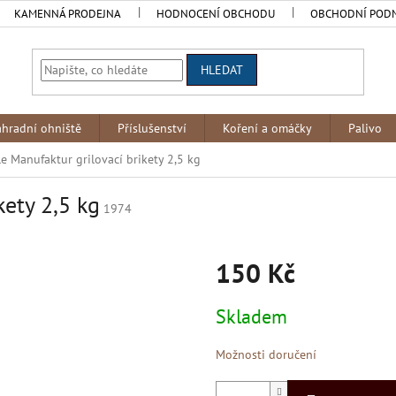
KAMENNÁ PRODEJNA
HODNOCENÍ OBCHODU
OBCHODNÍ POD
HLEDAT
ahradní ohniště
Příslušenství
Koření a omáčky
Palivo
e Manufaktur grilovací brikety 2,5 kg
kety 2,5 kg
1974
150 Kč
Měrná
Skladem
cena:
Možnosti doručení