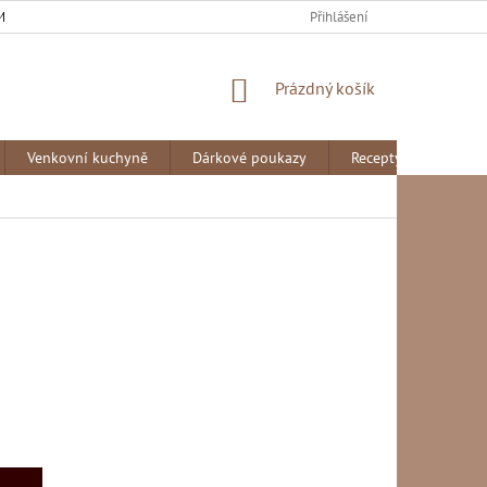
MÍNKY
PODMÍNKY OCHRANY OSOBNÍCH ÚDAJŮ
Přihlášení
NÁKUPNÍ
Prázdný košík
KOŠÍK
Venkovní kuchyně
Dárkové poukazy
Recepty
Rady 