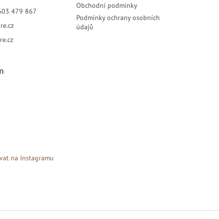
Obchodní podmínky
603 479 867
Podmínky ochrany osobních
re.cz
údajů
re.cz
m
vat na Instagramu