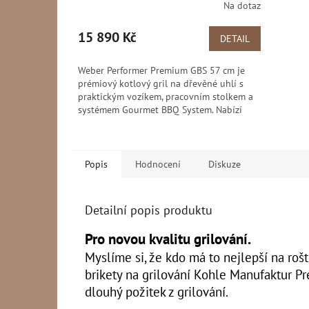
Na dotaz
15 890 Kč
DETAIL
Weber Performer Premium GBS 57 cm je
prémiový kotlový gril na dřevěné uhlí s
praktickým vozíkem, pracovním stolkem a
systémem Gourmet BBQ System. Nabízí
grilovací plochu o...
Popis
Hodnocení
Diskuze
Detailní popis produktu
Pro novou kvalitu grilování.
Myslíme si, že kdo má to nejlepší na rošt
brikety na grilování Kohle
Manufaktur Pre
dlouhý požitek z grilování.