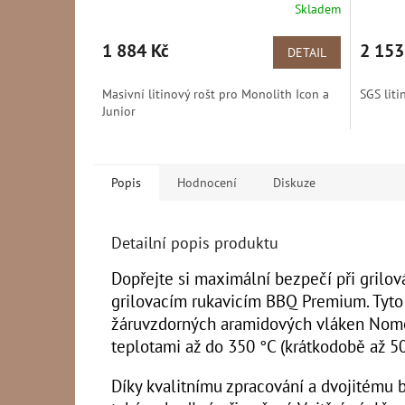
Skladem
1 884 Kč
2 153
DETAIL
Masivní litinový rošt pro Monolith Icon a
SGS liti
Junior
Popis
Hodnocení
Diskuze
Detailní popis produktu
Dopřejte si maximální bezpečí při grilov
grilovacím rukavicím BBQ Premium. Tyto
žáruvzdorných aramidových vláken Nomex
teplotami až do 350 °C (krátkodobě až 50
Díky kvalitnímu zpracování a dvojitému 