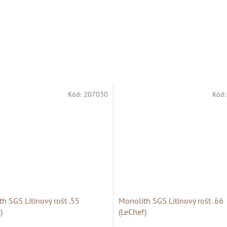
Kód:
207030
Kód
h SGS Litinový rošt .55
Monolith SGS Litinový rošt .66
)
(LeChef)