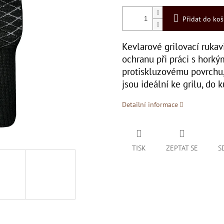
Přidat do koš
Kevlarové grilovací ruka
ochranu při práci s horký
protiskluzovému povrchu,
jsou ideální ke grilu, do 
Detailní informace
TISK
ZEPTAT SE
S