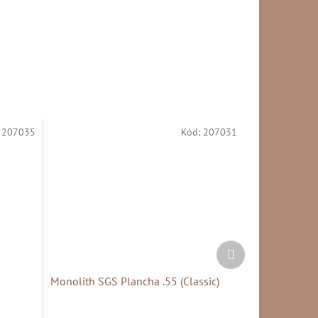
:
207035
Kód:
207031
Další
produkt
Monolith SGS Plancha .55 (Classic)