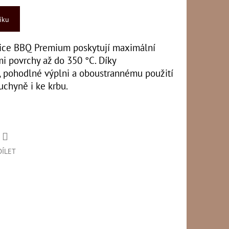
íku
vice BBQ Premium poskytují maximální
mi povrchy až do 350 °C. Díky
 pohodlné výplni a oboustrannému použití
kuchyně i ke krbu.
DÍLET