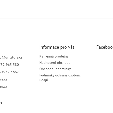
Informace pro vás
Faceboo
Kamenná prodejna
d
@
grilstore.cz
Hodnocení obchodu
732 963 380
Obchodní podmínky
603 479 867
Podmínky ochrany osobních
re.cz
údajů
re.cz
m