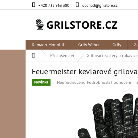
Přejít
+420 732 963 380
obchod@grilstore.cz
na
obsah
Kamado Monolith
Grily Weber
Grily
Z
Domů
Příslušenství
Grilovací zástěry a rukavice
Feuermeister kevlarové grilov
Průměrné
Neohodnoceno
Podrobnosti hodnocení
Novinka
hodnocení
produktu
je
0,0
z
5
hvězdiček.