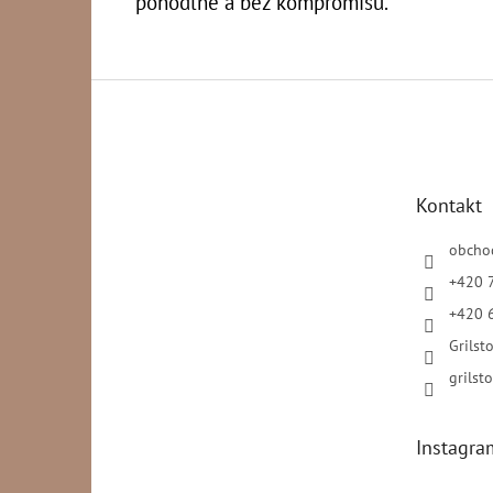
pohodlně a bez kompromisů.
Z
á
p
a
t
Kontakt
í
obcho
+420 
+420 
Grilsto
grilsto
Instagra