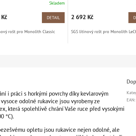
Skladem
 Kč
2 692 Kč
DETAIL
D
nový rošt pro Monolith Classic
SGS litinový rošt pro Monolith LeC
Dop
ání i práci s horkými povrchy díky kevlarovým
Kate
EAN
:
 vysoce odolné rukavice jsou vyrobeny ze
, která spolehlivě chrání Vaše ruce před vysokými
0 °C).
bezešvému opletu jsou rukavice nejen odolné, ale