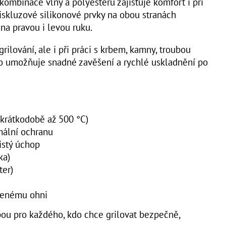
 kombinace vlny a polyesteru zajišťuje komfort i při
iskluzové silikonové prvky na obou stranách
na pravou i levou ruku.
rilování, ale i při práci s krbem, kamny, troubou
o umožňuje snadné zavěšení a rychlé uskladnění po
(krátkodobě až 500 °C)
ální ochranu
istý úchop
ka)
ter)
vřenému ohni
bou pro každého, kdo chce grilovat bezpečně,