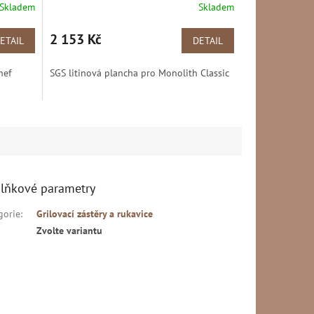
Skladem
Skladem
2 153 Kč
ETAIL
DETAIL
hef
SGS litinová plancha pro Monolith Classic
lňkové parametry
gorie
:
Grilovací zástěry a rukavice
Zvolte variantu