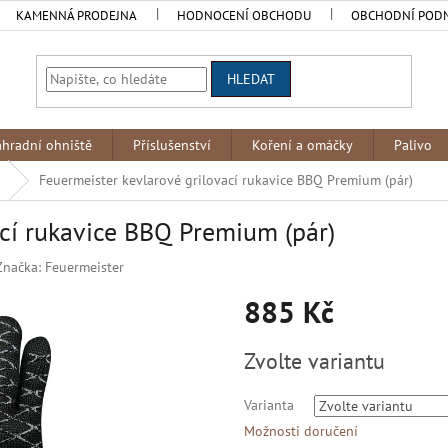
KAMENNÁ PRODEJNA
HODNOCENÍ OBCHODU
OBCHODNÍ POD
HLEDAT
ahradní ohniště
Příslušenství
Koření a omáčky
Palivo
Feuermeister kevlarové grilovací rukavice BBQ Premium (pár)
ací rukavice BBQ Premium (pár)
Značka:
Feuermeister
885 Kč
Měrná
Zvolte variantu
cena:
Varianta
Možnosti doručení