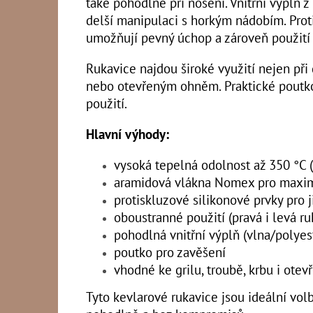
také pohodlné při nošení. Vnitřní výplň z
delší manipulaci s horkým nádobím. Prot
umožňují pevný úchop a zároveň použití 
Rukavice najdou široké využití nejen při g
nebo otevřeným ohněm. Praktické poutk
použití.
Hlavní výhody:
vysoká tepelná odolnost až 350 °C 
aramidová vlákna Nomex pro maxim
protiskluzové silikonové prvky pro j
oboustranné použití (pravá i levá ru
pohodlná vnitřní výplň (vlna/polyes
poutko pro zavěšení
vhodné ke grilu, troubě, krbu i ote
Tyto kevlarové rukavice jsou ideální vol